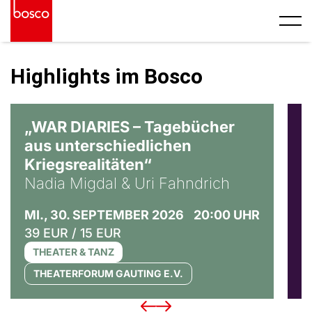
Highlights im Bosco
© Ralf Puder
„WAR DIARIES – Tagebücher
R
aus unterschiedlichen
T
Kriegsrealitäten“
S
Nadia Migdal & Uri Fahndrich
3
MI., 30. SEPTEMBER 2026
20:00 UHR
39 EUR / 15 EUR
THEATER & TANZ
THEATERFORUM GAUTING E.V.