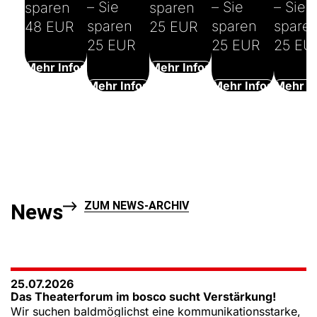
– Sie
– Sie
– Sie
sparen
sparen
sparen
sparen
spare
48 EUR
25 EUR
25 EUR
25 EUR
25 EU
Mehr Infos
Mehr Infos
Mehr Infos
Mehr Infos
Mehr I
ZUM NEWS-ARCHIV
News
25.07.2026
Das Theaterforum im bosco sucht Verstärkung!
Wir suchen baldmöglichst eine kommunikationsstarke,