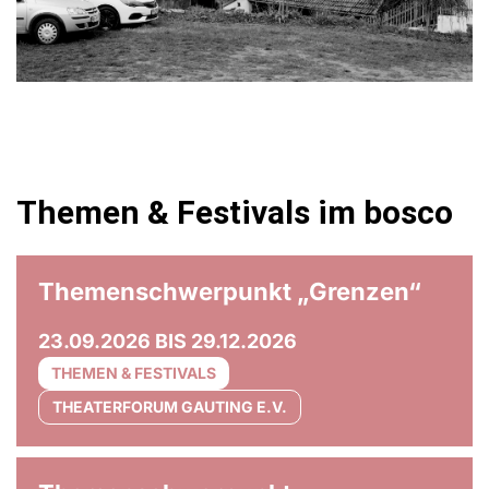
Themen & Festivals im bosco
© Olaf Unverzart
Themenschwerpunkt „Grenzen“
23.09.2026 BIS 29.12.2026
THEMEN & FESTIVALS
THEATERFORUM GAUTING E.V.
© Anna Maria Bellmann