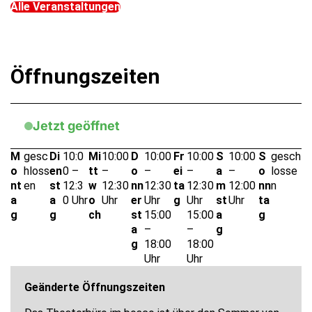
Alle Veranstaltungen
Öffnungszeiten
Jetzt geöffnet
M
gesc
Di
10:0
Mi
10:00
D
10:00
Fr
10:00
S
10:00
S
gesch
o
hloss
en
0 –
tt
–
o
–
ei
–
a
–
o
losse
nt
en
st
12:3
w
12:30
nn
12:30
ta
12:30
m
12:00
nn
n
a
a
0 Uhr
o
Uhr
er
Uhr
g
Uhr
st
Uhr
ta
g
g
ch
st
15:00
15:00
a
g
a
–
–
g
g
18:00
18:00
Uhr
Uhr
Geänderte Öffnungszeiten