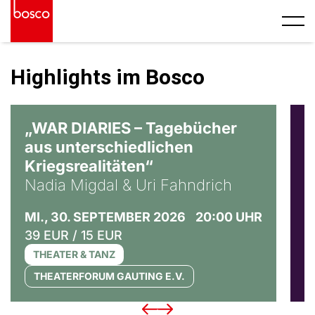
Highlights im Bosco
© Ralf Puder
„WAR DIARIES – Tagebücher
R
aus unterschiedlichen
T
Kriegsrealitäten“
S
Nadia Migdal & Uri Fahndrich
3
MI., 30. SEPTEMBER 2026
20:00 UHR
39 EUR / 15 EUR
THEATER & TANZ
THEATERFORUM GAUTING E.V.