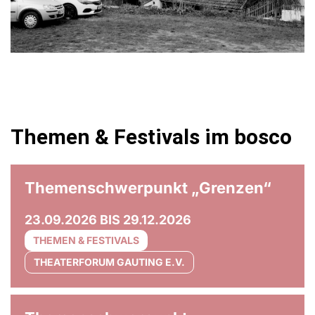
Themen & Festivals im bosco
© Olaf Unverzart
Themenschwerpunkt „Grenzen“
23.09.2026 BIS 29.12.2026
THEMEN & FESTIVALS
THEATERFORUM GAUTING E.V.
© Anna Maria Bellmann