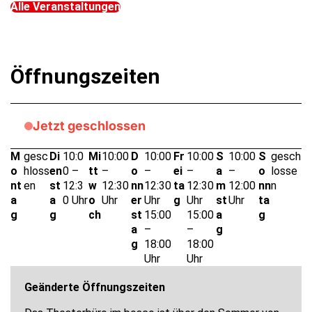
Alle Veranstaltungen
Öffnungszeiten
Jetzt geschlossen
M
gesc
Di
10:0
Mi
10:00
D
10:00
Fr
10:00
S
10:00
S
gesch
o
hloss
en
0 –
tt
–
o
–
ei
–
a
–
o
losse
nt
en
st
12:3
w
12:30
nn
12:30
ta
12:30
m
12:00
nn
n
a
a
0 Uhr
o
Uhr
er
Uhr
g
Uhr
st
Uhr
ta
g
g
ch
st
15:00
15:00
a
g
a
–
–
g
g
18:00
18:00
Uhr
Uhr
Geänderte Öffnungszeiten