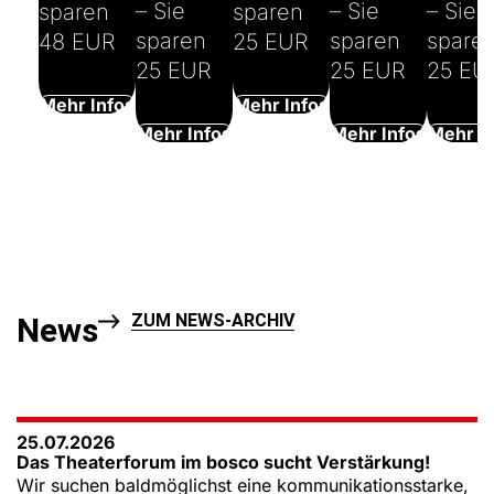
– Sie
– Sie
– Sie
sparen
sparen
sparen
sparen
spare
48 EUR
25 EUR
25 EUR
25 EUR
25 EU
Mehr Infos
Mehr Infos
Mehr Infos
Mehr Infos
Mehr I
ZUM NEWS-ARCHIV
News
25.07.2026
Das Theaterforum im bosco sucht Verstärkung!
Wir suchen baldmöglichst eine kommunikationsstarke,