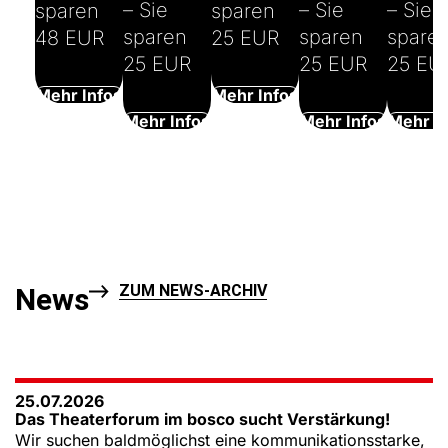
– Sie
– Sie
– Sie
sparen
sparen
sparen
sparen
spare
48 EUR
25 EUR
25 EUR
25 EUR
25 EU
Mehr Infos
Mehr Infos
Mehr Infos
Mehr Infos
Mehr I
ZUM NEWS-ARCHIV
News
25.07.2026
Das Theaterforum im bosco sucht Verstärkung!
Wir suchen baldmöglichst eine kommunikationsstarke,