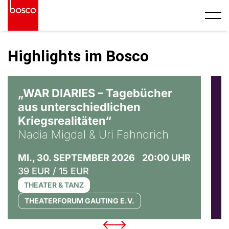
Highlights im Bosco
© Ralf Puder
„WAR DIARIES – Tagebücher
R
aus unterschiedlichen
T
Kriegsrealitäten“
S
Nadia Migdal & Uri Fahndrich
3
MI., 30. SEPTEMBER 2026
20:00 UHR
39 EUR / 15 EUR
THEATER & TANZ
THEATERFORUM GAUTING E.V.