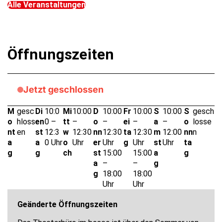
Alle Veranstaltungen
Öffnungszeiten
Jetzt geschlossen
M
gesc
Di
10:0
Mi
10:00
D
10:00
Fr
10:00
S
10:00
S
gesch
o
hloss
en
0 –
tt
–
o
–
ei
–
a
–
o
losse
nt
en
st
12:3
w
12:30
nn
12:30
ta
12:30
m
12:00
nn
n
a
a
0 Uhr
o
Uhr
er
Uhr
g
Uhr
st
Uhr
ta
g
g
ch
st
15:00
15:00
a
g
a
–
–
g
g
18:00
18:00
Uhr
Uhr
Geänderte Öffnungszeiten