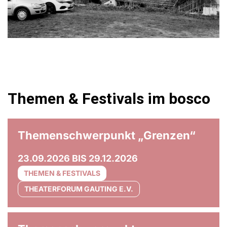
Themen & Festivals im bosco
© Olaf Unverzart
Themenschwerpunkt „Grenzen“
23.09.2026 BIS 29.12.2026
THEMEN & FESTIVALS
THEATERFORUM GAUTING E.V.
© Anna Maria Bellmann