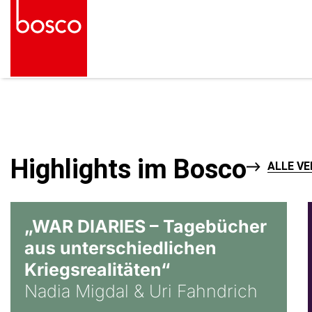
Highlights im Bosco
ALLE V
© Ralf Puder
„WAR DIARIES – Tagebücher
aus unterschiedlichen
Kriegsrealitäten“
Nadia Migdal & Uri Fahndrich