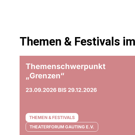
Themen & Festivals i
© Olaf Unverz
Themenschwerpunkt
„Grenzen“
23.09.2026 BIS 29.12.2026
THEMEN & FESTIVALS
THEATERFORUM GAUTING E.V.