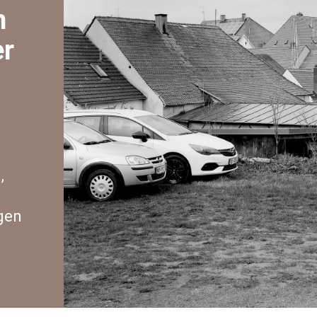
n
er
,
gen