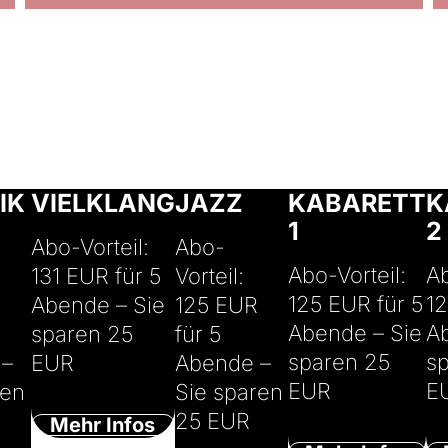
© J
© Harmony's Brass Band
© Maria Jarzyna
© Michael Palm
Wag
IK
VIELKLANG
JAZZ
KABARETT
K
1
2
Abo-Vorteil:
Abo-
Abo-Vorteil:
Ab
131 EUR für 5
Vorteil:
125 EUR für 5
12
Abende – Sie
125 EUR
Abende – Sie
A
sparen 25
für 5
sparen 25
s
 –
EUR
Abende –
EUR
E
ren
Sie sparen
25 EUR
Mehr Infos