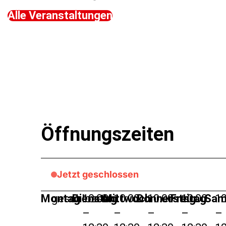
Alle Veranstaltungen
Öffnungszeiten
Jetzt geschlossen
Montag
geschlossen
Dienstag
10:00
Mittwoch
10:00
Donnerstag
10:00
Freitag
10:00
Sam
10
–
–
–
–
–