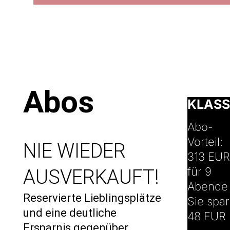
© Marco
Abos
Borggreve
KLASS
Abo-
Vorteil:
NIE WIEDER
313 EUR
für 9
AUSVERKAUFT!
Abende
Reservierte Lieblingsplätze
Sie spa
und eine deutliche
48 EUR
Ersparnis gegenüber