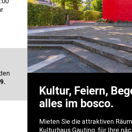
:00
r
 den
9.
Kultur, Feiern, Be
alles im bosco.
Mieten Sie die attraktiven Räu
Kulturhaus Gauting, für Ihre nä