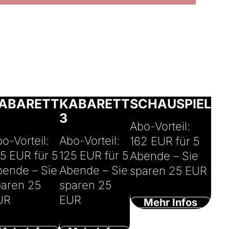
osepha & Markus
ner
© Ingo Pertramer
© Rolf Arnold
ABARETT
KABARETT
SCHAUSPIEL
3
Abo-Vorteil:
o-Vorteil:
Abo-Vorteil:
162 EUR für 5
5 EUR für 5
125 EUR für 5
Abende – Sie
bende – Sie
Abende – Sie
sparen 25 EUR
paren 25
sparen 25
UR
EUR
Mehr Infos