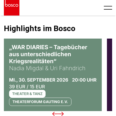
Highlights im Bosco
© Ralf Puder
„WAR DIARIES – Tagebücher
R
aus unterschiedlichen
T
Kriegsrealitäten“
S
Nadia Migdal & Uri Fahndrich
3
MI., 30. SEPTEMBER 2026
20:00 UHR
39 EUR / 15 EUR
THEATER & TANZ
THEATERFORUM GAUTING E.V.