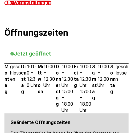
Alle Veranstaltungen
Öffnungszeiten
Jetzt geöffnet
M
gesc
Di
10:0
Mi
10:00
D
10:00
Fr
10:00
S
10:00
S
gesch
o
hloss
en
0 –
tt
–
o
–
ei
–
a
–
o
losse
nt
en
st
12:3
w
12:30
nn
12:30
ta
12:30
m
12:00
nn
n
a
a
0 Uhr
o
Uhr
er
Uhr
g
Uhr
st
Uhr
ta
g
g
ch
st
15:00
15:00
a
g
a
–
–
g
g
18:00
18:00
Uhr
Uhr
Geänderte Öffnungszeiten