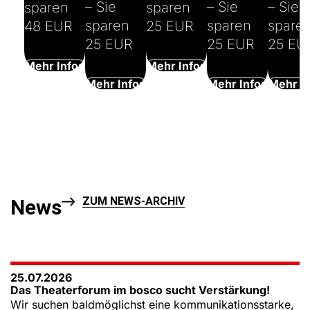
– Sie
– Sie
– Sie
sparen
sparen
sparen
sparen
spare
48 EUR
25 EUR
25 EUR
25 EUR
25 EU
Mehr Infos
Mehr Infos
Mehr Infos
Mehr Infos
Mehr I
ZUM NEWS-ARCHIV
News
25.07.2026
Das Theaterforum im bosco sucht Verstärkung!
Wir suchen baldmöglichst eine kommunikationsstarke,