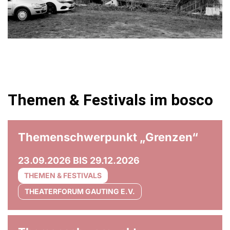
Themen & Festivals im bosco
© Olaf Unverzart
Themenschwerpunkt „Grenzen“
23.09.2026 BIS 29.12.2026
THEMEN & FESTIVALS
THEATERFORUM GAUTING E.V.
© Anna Maria Bellmann