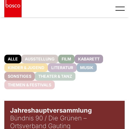
ALLE
AUSSTELLUNG
FILM
KABARETT
KINDER & JUGEND
LITERATUR
MUSIK
SONSTIGES
THEATER & TANZ
THEMEN & FESTIVALS
Jahreshauptversammlung
Bündnis 90 / Die Grünen –
Ortsverband Gauting