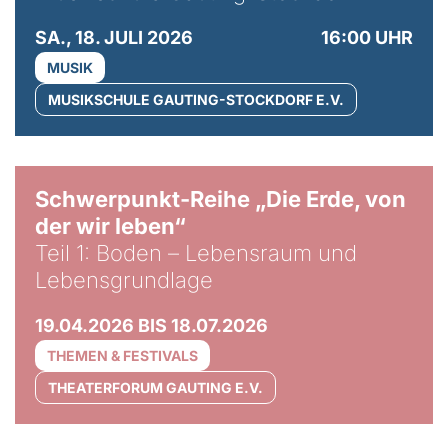
SA., 18. JULI 2026
16:00 UHR
MUSIK
MUSIKSCHULE GAUTING-STOCKDORF E.V.
© Gabriel Jimenez
Schwerpunkt-Reihe „Die Erde, von
der wir leben“
Teil 1: Boden – Lebensraum und
Lebensgrundlage
19.04.2026 BIS 18.07.2026
THEMEN & FESTIVALS
THEATERFORUM GAUTING E.V.