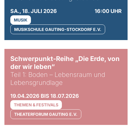
SA., 18. JULI 2026
16:00 UHR
MUSIK
MUSIKSCHULE GAUTING-STOCKDORF E.V.
© Gabriel Jimenez
Schwerpunkt-Reihe „Die Erde, von
der wir leben“
Teil 1: Boden – Lebensraum und
Lebensgrundlage
19.04.2026 BIS 18.07.2026
THEMEN & FESTIVALS
THEATERFORUM GAUTING E.V.