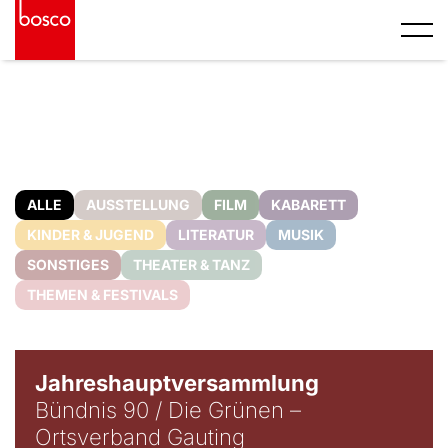
ALLE
AUSSTELLUNG
FILM
KABARETT
KINDER & JUGEND
LITERATUR
MUSIK
SONSTIGES
THEATER & TANZ
THEMEN & FESTIVALS
Jahreshauptversammlung
Bündnis 90 / Die Grünen –
Ortsverband Gauting