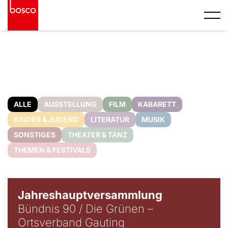
ALLE
AUSSTELLUNG
FILM
KABARETT
KINDER & JUGEND
LITERATUR
MUSIK
SONSTIGES
THEATER & TANZ
THEMEN & FESTIVALS
Jahreshauptversammlung
Bündnis 90 / Die Grünen –
Ortsverband Gauting