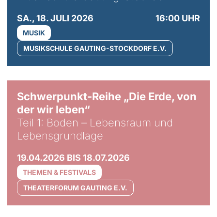
SA., 18. JULI 2026
16:00 UHR
MUSIK
MUSIKSCHULE GAUTING-STOCKDORF E.V.
© Gabriel Jimenez
Schwerpunkt-Reihe „Die Erde, von
der wir leben“
Teil 1: Boden – Lebensraum und
Lebensgrundlage
19.04.2026 BIS 18.07.2026
THEMEN & FESTIVALS
THEATERFORUM GAUTING E.V.