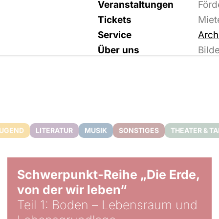
Veranstaltungen
Förd
Tickets
Miet
Service
Arch
Über uns
Bild
JUGEND
LITERATUR
MUSIK
SONSTIGES
THEATER & T
© Gabriel Jimenez
Schwerpunkt-Reihe „Die Erde,
von der wir leben“
Teil 1: Boden – Lebensraum und