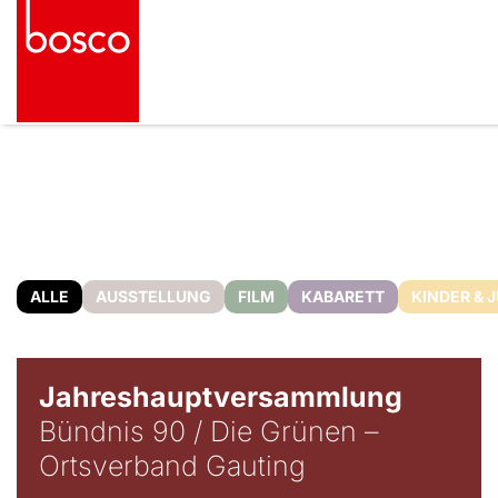
ALLE
AUSSTELLUNG
FILM
KABARETT
KINDER & 
Jahreshauptversammlung
Bündnis 90 / Die Grünen –
Ortsverband Gauting