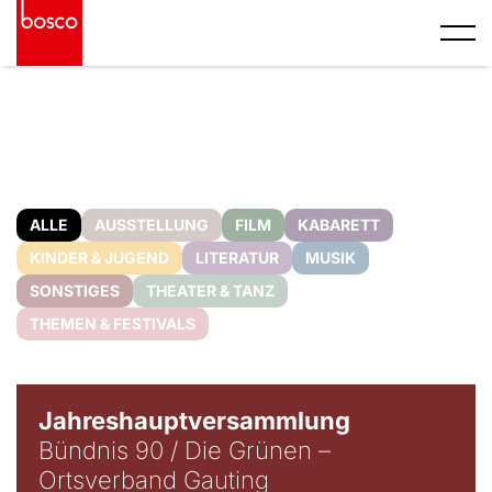
ALLE
AUSSTELLUNG
FILM
KABARETT
KINDER & JUGEND
LITERATUR
MUSIK
SONSTIGES
THEATER & TANZ
THEMEN & FESTIVALS
Jahreshauptversammlung
Bündnis 90 / Die Grünen –
Ortsverband Gauting