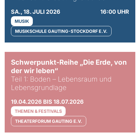
SA., 18. JULI 2026
16:00 UHR
MUSIK
MUSIKSCHULE GAUTING-STOCKDORF E.V.
© Gabriel Jimenez
Schwerpunkt-Reihe „Die Erde, von
der wir leben“
Teil 1: Boden – Lebensraum und
Lebensgrundlage
19.04.2026 BIS 18.07.2026
THEMEN & FESTIVALS
THEATERFORUM GAUTING E.V.