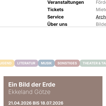
Veranstaltungen
Förd
Tickets
Miet
Service
Arch
Über uns
Bild
JUGEND
LITERATUR
MUSIK
SONSTIGES
THEATER & T
© Ekkeland Götze
Ein Bild der Erde
Ekkeland Götze
21.04.2026 BIS 18.07.2026