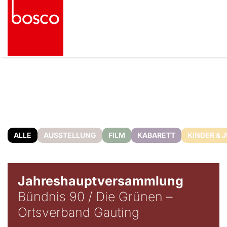
ALLE
AUSSTELLUNG
FILM
KABARETT
KINDER & 
Jahreshauptversammlung
Bündnis 90 / Die Grünen –
Ortsverband Gauting