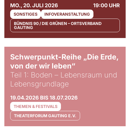
MO., 20. JULI 2026
19:00 UHR
SONSTIGES
INFOVERANSTALTUNG
BÜNDNIS 90 / DIE GRÜNEN – ORTSVERBAND
GAUTING
© Gabriel Jimenez
Schwerpunkt-Reihe „Die Erde,
von der wir leben“
Teil 1: Boden – Lebensraum und
Lebensgrundlage
19.04.2026 BIS 18.07.2026
THEMEN & FESTIVALS
THEATERFORUM GAUTING E.V.