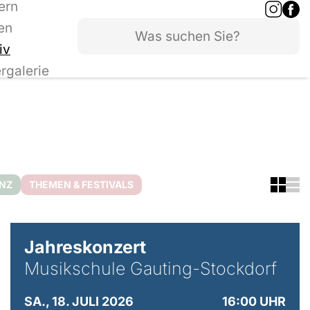
ern
en
iv
ergalerie
ANZ
THEMEN & FESTIVALS
Jahreskonzert
Musikschule Gauting-Stockdorf
SA., 18. JULI 2026
16:00 UHR