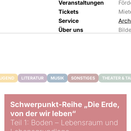
Veranstaltungen
Förd
Tickets
Miet
Service
Arch
Über uns
Bild
JUGEND
LITERATUR
MUSIK
SONSTIGES
THEATER & T
© Gabriel Jimenez
Schwerpunkt-Reihe „Die Erde,
von der wir leben“
Teil 1: Boden – Lebensraum und