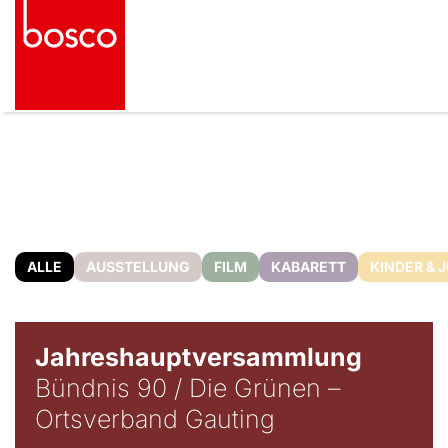
ALLE
AUSSTELLUNG
FILM
KABARETT
KINDER & 
Jahreshauptversammlung
Bündnis 90 / Die Grünen –
Ortsverband Gauting