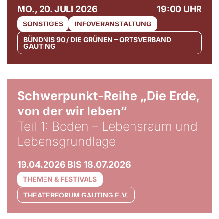
MO., 20. JULI 2026
19:00 UHR
SONSTIGES
INFOVERANSTALTUNG
BÜNDNIS 90 / DIE GRÜNEN – ORTSVERBAND
GAUTING
© Gabriel Jimenez
Schwerpunkt-Reihe „Die Erde,
von der wir leben“
Teil 1: Boden – Lebensraum und
Lebensgrundlage
19.04.2026 BIS 18.07.2026
THEMEN & FESTIVALS
THEATERFORUM GAUTING E.V.