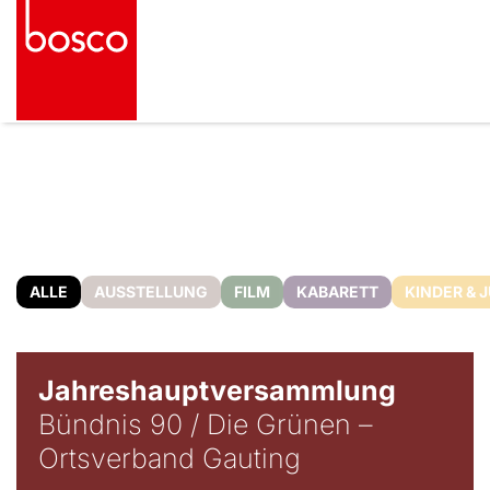
ALLE
AUSSTELLUNG
FILM
KABARETT
KINDER & 
Jahreshauptversammlung
Bündnis 90 / Die Grünen –
Ortsverband Gauting