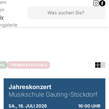
ern
en
iv
ergalerie
ANZ
THEMEN & FESTIVALS
Jahreskonzert
Musikschule Gauting-Stockdorf
SA., 18. JULI 2026
16:00 UHR