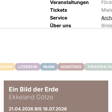
Veranstaltungen
Förd
Tickets
Miet
Service
Arch
Über uns
Bild
JUGEND
LITERATUR
MUSIK
SONSTIGES
THEATER & T
© Ekkeland Götze
Ein Bild der Erde
Ekkeland Götze
21.04.2026 BIS 18.07.2026