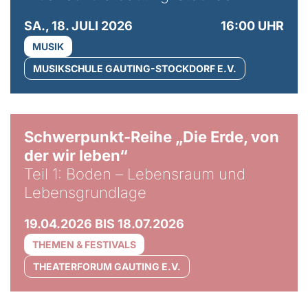
SA., 18. JULI 2026
16:00 UHR
MUSIK
MUSIKSCHULE GAUTING-STOCKDORF E.V.
© Gabriel Jimenez
Schwerpunkt-Reihe „Die Erde, von
der wir leben“
Teil 1: Boden – Lebensraum und
Lebensgrundlage
19.04.2026 BIS 18.07.2026
THEMEN & FESTIVALS
THEATERFORUM GAUTING E.V.