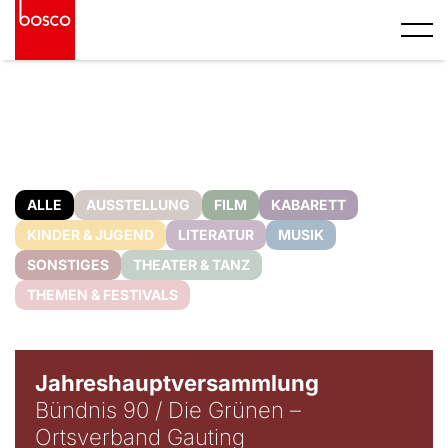
ALLE
AUSSTELLUNG
FILM
KABARETT
KINDER & JUGEND
LITERATUR
MUSIK
SONSTIGES
THEATER & TANZ
THEMEN & FESTIVALS
Jahreshauptversammlung
Bündnis 90 / Die Grünen –
Ortsverband Gauting