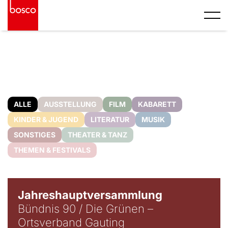
ALLE
AUSSTELLUNG
FILM
KABARETT
KINDER & JUGEND
LITERATUR
MUSIK
SONSTIGES
THEATER & TANZ
THEMEN & FESTIVALS
Jahreshauptversammlung
Bündnis 90 / Die Grünen –
Ortsverband Gauting