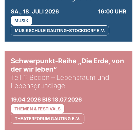
SA., 18. JULI 2026
16:00 UHR
MUSIK
MUSIKSCHULE GAUTING-STOCKDORF E.V.
© Gabriel Jimenez
Schwerpunkt-Reihe „Die Erde, von
der wir leben“
Teil 1: Boden – Lebensraum und
Lebensgrundlage
19.04.2026 BIS 18.07.2026
THEMEN & FESTIVALS
THEATERFORUM GAUTING E.V.