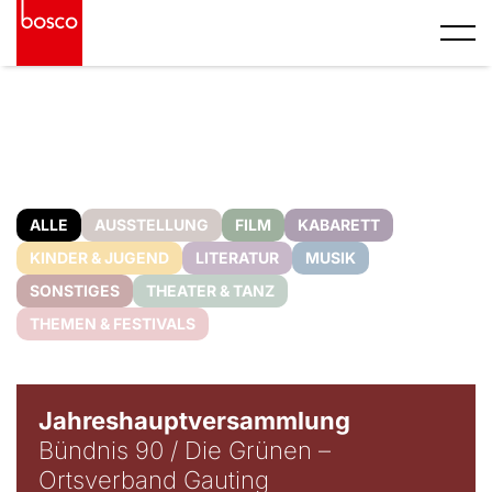
ALLE
AUSSTELLUNG
FILM
KABARETT
KINDER & JUGEND
LITERATUR
MUSIK
SONSTIGES
THEATER & TANZ
THEMEN & FESTIVALS
Jahreshauptversammlung
Bündnis 90 / Die Grünen –
Ortsverband Gauting