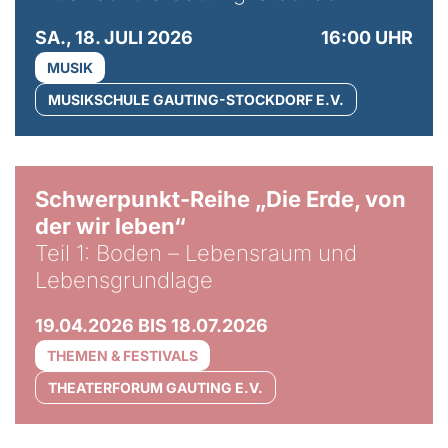
SA., 18. JULI 2026
16:00 UHR
MUSIK
MUSIKSCHULE GAUTING-STOCKDORF E.V.
© Gabriel Jimenez
Schwerpunkt-Reihe „Die Erde, von
der wir leben“
Teil 1: Boden – Lebensraum und
Lebensgrundlage
19.04.2026 BIS 18.07.2026
THEMEN & FESTIVALS
THEATERFORUM GAUTING E.V.