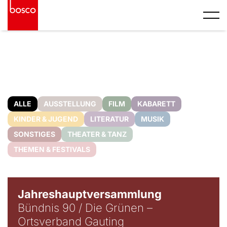
ALLE
AUSSTELLUNG
FILM
KABARETT
KINDER & JUGEND
LITERATUR
MUSIK
SONSTIGES
THEATER & TANZ
THEMEN & FESTIVALS
Jahreshauptversammlung
Bündnis 90 / Die Grünen –
Ortsverband Gauting