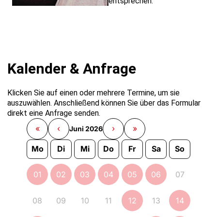
entsprechen.
Kalender & Anfrage
Klicken Sie auf einen oder mehrere Termine, um sie
auszuwählen. Anschließend können Sie über das Formular
direkt eine Anfrage senden.
«
‹
›
»
Juni 2026
Mo
Di
Mi
Do
Fr
Sa
So
01
02
03
04
05
06
07
08
09
10
11
12
13
14