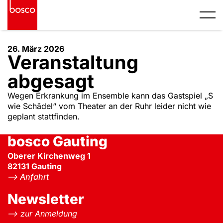
S
k
i
p
t
26. März 2026
Veranstaltung
o
c
abgesagt
o
n
Wegen Erkrankung im Ensemble kann das Gastspiel „S
t
wie Schädel“ vom Theater an der Ruhr leider nicht wie
e
geplant stattfinden.
n
t
bosco Gauting
Oberer Kirchenweg 1
82131
Gauting
–> Anfahrt
Newsletter
–> zur Anmeldung