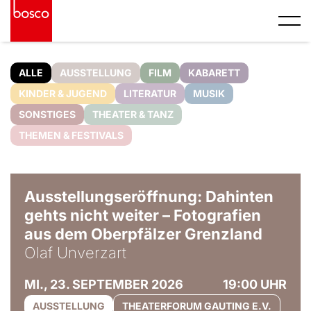
ALLE
AUSSTELLUNG
FILM
KABARETT
KINDER & JUGEND
LITERATUR
MUSIK
SONSTIGES
THEATER & TANZ
THEMEN & FESTIVALS
© Olaf Unverzart
Ausstellungseröffnung: Dahinten
gehts nicht weiter – Fotografien
aus dem Oberpfälzer Grenzland
Olaf Unverzart
MI., 23. SEPTEMBER 2026
19:00 UHR
AUSSTELLUNG
THEATERFORUM GAUTING E.V.