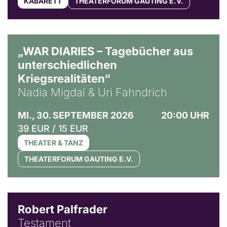
KABARETT
THEATERFORUM GAUTING E.V.
© Ralf Puder
„WAR DIARIES – Tagebücher aus
unterschiedlichen
Kriegsrealitäten“
Nadia Migdal & Uri Fahndrich
MI., 30. SEPTEMBER 2026
20:00 UHR
39 EUR / 15 EUR
THEATER & TANZ
THEATERFORUM GAUTING E.V.
Robert Palfrader
Testament