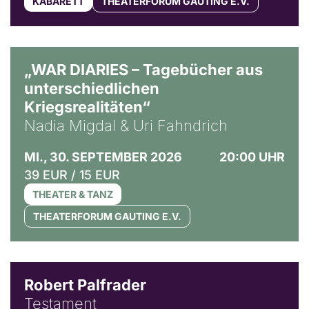
KABARETT
THEATERFORUM GAUTING E.V.
© Ralf Puder
„WAR DIARIES – Tagebücher aus
unterschiedlichen
Kriegsrealitäten“
Nadia Migdal & Uri Fahndrich
MI., 30. SEPTEMBER 2026
20:00 UHR
39 EUR / 15 EUR
THEATER & TANZ
THEATERFORUM GAUTING E.V.
Robert Palfrader
Testament