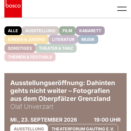
ALLE
AUSSTELLUNG
FILM
KABARETT
KINDER & JUGEND
LITERATUR
MUSIK
SONSTIGES
THEATER & TANZ
THEMEN & FESTIVALS
© Olaf Unverzart
Ausstellungseröffnung: Dahinten
gehts nicht weiter – Fotografien
aus dem Oberpfälzer Grenzland
Olaf Unverzart
MI., 23. SEPTEMBER 2026
19:00 UHR
AUSSTELLUNG
THEATERFORUM GAUTING E.V.