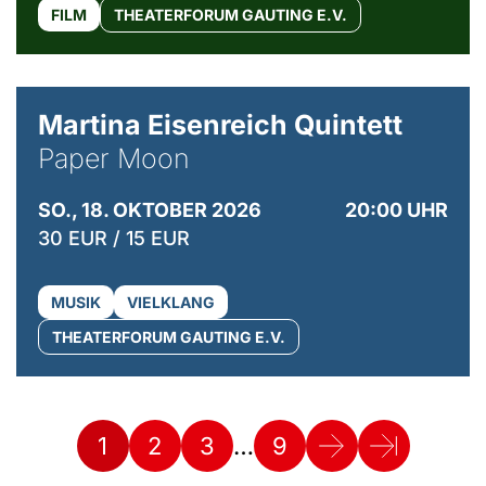
FILM
THEATERFORUM GAUTING E.V.
© Mike Meyer
Martina Eisenreich Quintett
Paper Moon
SO., 18. OKTOBER 2026
20:00 UHR
30 EUR / 15 EUR
MUSIK
VIELKLANG
THEATERFORUM GAUTING E.V.
…
1
2
3
9