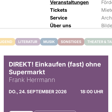
Veranstaltungen
Förd
Tickets
Miet
Service
Arch
Über uns
Bild
JUGEND
LITERATUR
MUSIK
SONSTIGES
THEATER & T
DIREKT! Einkaufen (fast) ohne
Supermarkt
Frank Herrmann
DO., 24. SEPTEMBER 2026
18:00 UHR