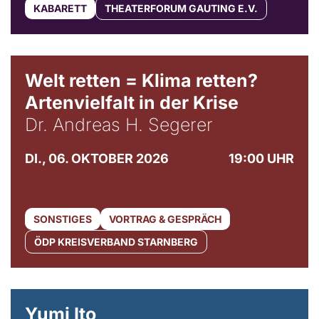
KABARETT
THEATERFORUM GAUTING E.V.
Welt retten = Klima retten?
Artenvielfalt in der Krise
Dr. Andreas H. Segerer
DI., 06. OKTOBER 2026
19:00 UHR
SONSTIGES
VORTRAG & GESPRÄCH
ÖDP KREISVERBAND STARNBERG
© Maria Jarzyna
Yumi Ito