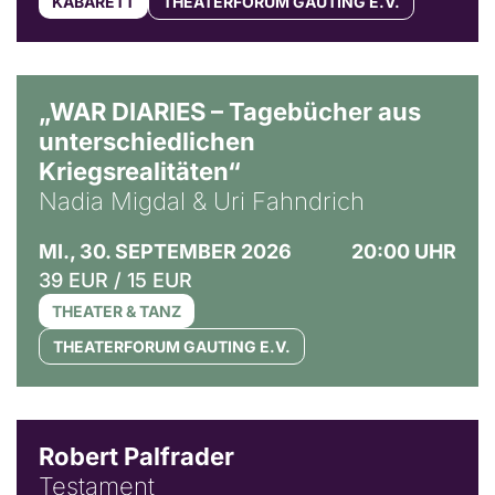
KABARETT
THEATERFORUM GAUTING E.V.
© Ralf Puder
„WAR DIARIES – Tagebücher aus
unterschiedlichen
Kriegsrealitäten“
Nadia Migdal & Uri Fahndrich
MI., 30. SEPTEMBER 2026
20:00 UHR
39 EUR / 15 EUR
THEATER & TANZ
THEATERFORUM GAUTING E.V.
Robert Palfrader
Testament