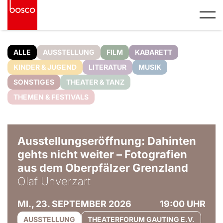
ALLE
AUSSTELLUNG
FILM
KABARETT
KINDER & JUGEND
LITERATUR
MUSIK
SONSTIGES
THEATER & TANZ
THEMEN & FESTIVALS
© Olaf Unverzart
Ausstellungseröffnung: Dahinten
gehts nicht weiter – Fotografien
aus dem Oberpfälzer Grenzland
Olaf Unverzart
MI., 23. SEPTEMBER 2026
19:00 UHR
AUSSTELLUNG
THEATERFORUM GAUTING E.V.