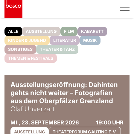
ALLE
AUSSTELLUNG
FILM
KABARETT
KINDER & JUGEND
LITERATUR
MUSIK
SONSTIGES
THEATER & TANZ
THEMEN & FESTIVALS
© Olaf Unverzart
Ausstellungseröffnung: Dahinten
gehts nicht weiter – Fotografien
aus dem Oberpfälzer Grenzland
Olaf Unverzart
MI., 23. SEPTEMBER 2026
19:00 UHR
AUSSTELLUNG
THEATERFORUM GAUTING E.V.