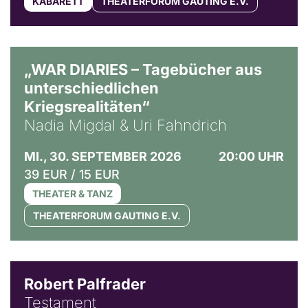
KABARETT
THEATERFORUM GAUTING E.V.
© Ralf Puder
„WAR DIARIES – Tagebücher aus
unterschiedlichen
Kriegsrealitäten“
Nadia Migdal & Uri Fahndrich
MI., 30. SEPTEMBER 2026
20:00 UHR
39 EUR / 15 EUR
THEATER & TANZ
THEATERFORUM GAUTING E.V.
Robert Palfrader
Testament