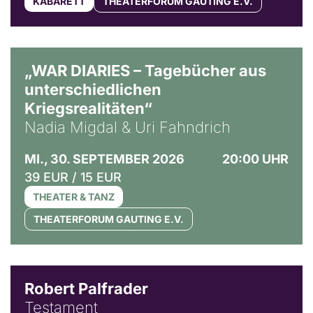
KABARETT
THEATERFORUM GAUTING E.V.
© Ralf Puder
„WAR DIARIES – Tagebücher aus
unterschiedlichen
Kriegsrealitäten“
Nadia Migdal & Uri Fahndrich
MI., 30. SEPTEMBER 2026
20:00 UHR
39 EUR / 15 EUR
THEATER & TANZ
THEATERFORUM GAUTING E.V.
Robert Palfrader
Testament