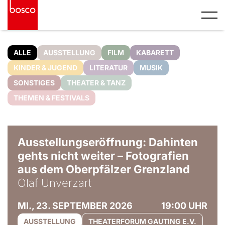
ALLE
AUSSTELLUNG
FILM
KABARETT
KINDER & JUGEND
LITERATUR
MUSIK
SONSTIGES
THEATER & TANZ
THEMEN & FESTIVALS
© Olaf Unverzart
Ausstellungseröffnung: Dahinten
gehts nicht weiter – Fotografien
aus dem Oberpfälzer Grenzland
Olaf Unverzart
MI., 23. SEPTEMBER 2026
19:00 UHR
AUSSTELLUNG
THEATERFORUM GAUTING E.V.