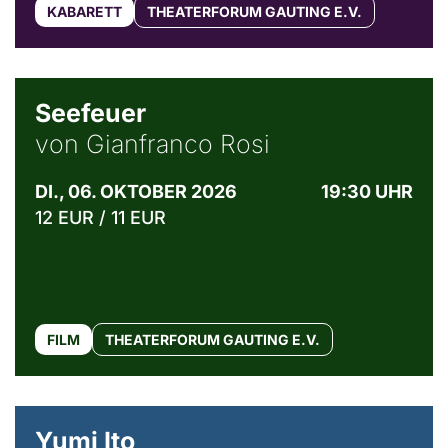
KABARETT
THEATERFORUM GAUTING E.V.
© Weltkino Filmverleih GmbH
Seefeuer
von Gianfranco Rosi
DI., 06. OKTOBER 2026
19:30 UHR
12 EUR / 11 EUR
FILM
THEATERFORUM GAUTING E.V.
© Maria Jarzyna
Yumi Ito