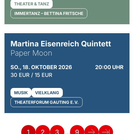
THEATER & TANZ
IMMERTANZ – BETTINA FRITSCHE
© Mike Meyer
Martina Eisenreich Quintett
Paper Moon
SO., 18. OKTOBER 2026
20:00 UHR
30 EUR / 15 EUR
MUSIK
VIELKLANG
THEATERFORUM GAUTING E.V.
…
1
2
3
9