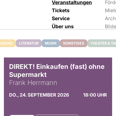
Veranstaltungen
Förd
Tickets
Miet
Service
Arch
Über uns
Bild
JUGEND
LITERATUR
MUSIK
SONSTIGES
THEATER & T
DIREKT! Einkaufen (fast) ohne
Supermarkt
Frank Herrmann
DO., 24. SEPTEMBER 2026
18:00 UHR