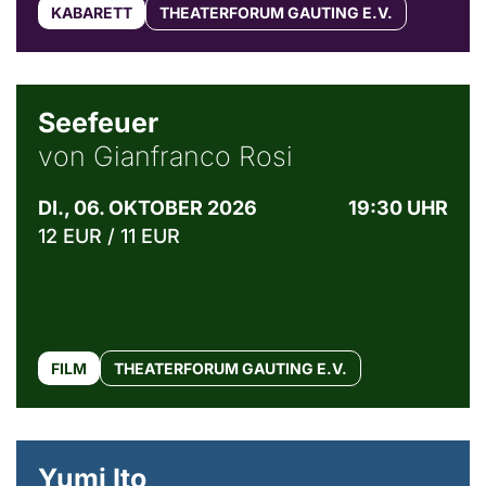
KABARETT
THEATERFORUM GAUTING E.V.
© Weltkino Filmverleih GmbH
Seefeuer
von Gianfranco Rosi
DI., 06. OKTOBER 2026
19:30 UHR
12 EUR / 11 EUR
FILM
THEATERFORUM GAUTING E.V.
© Maria Jarzyna
Yumi Ito