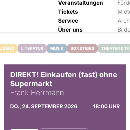
Veranstaltungen
Förd
Tickets
Miet
Service
Arch
Über uns
Bild
JUGEND
LITERATUR
MUSIK
SONSTIGES
THEATER & T
DIREKT! Einkaufen (fast) ohne
Supermarkt
Frank Herrmann
DO., 24. SEPTEMBER 2026
18:00 UHR