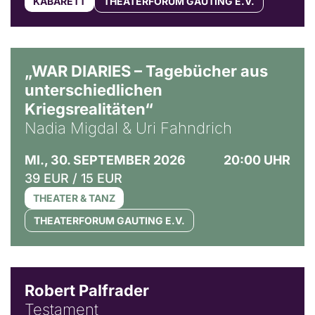
KABARETT
THEATERFORUM GAUTING E.V.
© Ralf Puder
„WAR DIARIES – Tagebücher aus
unterschiedlichen
Kriegsrealitäten“
Nadia Migdal & Uri Fahndrich
MI., 30. SEPTEMBER 2026
20:00 UHR
39 EUR / 15 EUR
THEATER & TANZ
THEATERFORUM GAUTING E.V.
Robert Palfrader
Testament