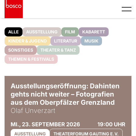
ALLE
AUSSTELLUNG
FILM
KABARETT
KINDER & JUGEND
LITERATUR
MUSIK
SONSTIGES
THEATER & TANZ
THEMEN & FESTIVALS
© Olaf Unverzart
Ausstellungseröffnung: Dahinten
gehts nicht weiter – Fotografien
aus dem Oberpfälzer Grenzland
Olaf Unverzart
MI., 23. SEPTEMBER 2026
19:00 UHR
AUSSTELLUNG
THEATERFORUM GAUTING E.V.