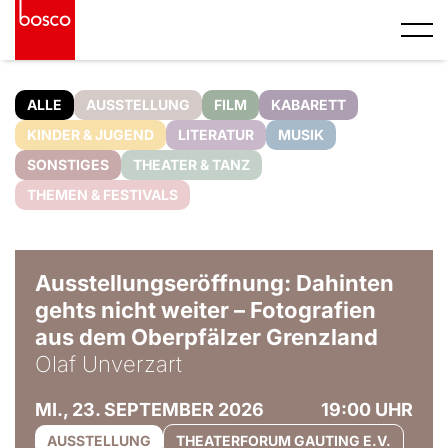
ALLE
AUSSTELLUNG
FILM
KABARETT
KINDER & JUGEND
LITERATUR
MUSIK
SONSTIGES
THEATER & TANZ
THEMEN & FESTIVALS
© Olaf Unverzart
Ausstellungseröffnung: Dahinten
gehts nicht weiter – Fotografien
aus dem Oberpfälzer Grenzland
Olaf Unverzart
MI., 23. SEPTEMBER 2026
19:00 UHR
AUSSTELLUNG
THEATERFORUM GAUTING E.V.