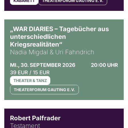
KABARETT
THEATERFORUM GAUTING E.V.
© Ralf Puder
„WAR DIARIES – Tagebücher aus
unterschiedlichen
Kriegsrealitäten“
Nadia Migdal & Uri Fahndrich
MI., 30. SEPTEMBER 2026
20:00 UHR
39 EUR / 15 EUR
THEATER & TANZ
THEATERFORUM GAUTING E.V.
Robert Palfrader
Testament