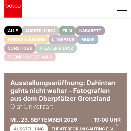
ALLE
AUSSTELLUNG
FILM
KABARETT
KINDER & JUGEND
LITERATUR
MUSIK
SONSTIGES
THEATER & TANZ
THEMEN & FESTIVALS
© Olaf Unverzart
Ausstellungseröffnung: Dahinten
gehts nicht weiter – Fotografien
aus dem Oberpfälzer Grenzland
Olaf Unverzart
MI., 23. SEPTEMBER 2026
19:00 UHR
AUSSTELLUNG
THEATERFORUM GAUTING E.V.