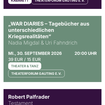
KABARETT
THEATERFORUM GAUTING E.V.
© Ralf Puder
„WAR DIARIES – Tagebücher aus
unterschiedlichen
Kriegsrealitäten“
Nadia Migdal & Uri Fahndrich
MI., 30. SEPTEMBER 2026
20:00 UHR
39 EUR / 15 EUR
THEATER & TANZ
THEATERFORUM GAUTING E.V.
Robert Palfrader
Testament