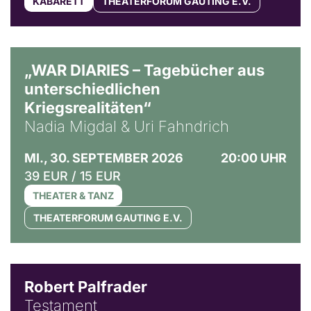
KABARETT
THEATERFORUM GAUTING E.V.
© Ralf Puder
„WAR DIARIES – Tagebücher aus
unterschiedlichen
Kriegsrealitäten“
Nadia Migdal & Uri Fahndrich
MI., 30. SEPTEMBER 2026
20:00 UHR
39 EUR / 15 EUR
THEATER & TANZ
THEATERFORUM GAUTING E.V.
Robert Palfrader
Testament