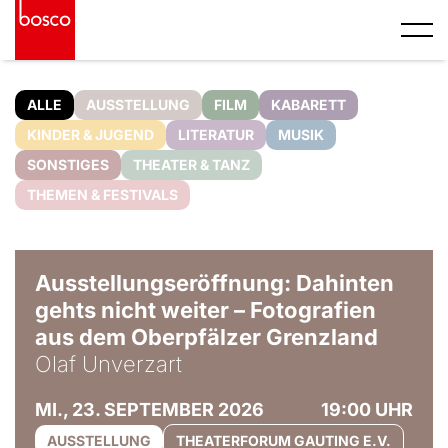
ALLE
AUSSTELLUNG
FILM
KABARETT
KINDER & JUGEND
LITERATUR
MUSIK
SONSTIGES
THEATER & TANZ
THEMEN & FESTIVALS
© Olaf Unverzart
Ausstellungseröffnung: Dahinten
gehts nicht weiter – Fotografien
aus dem Oberpfälzer Grenzland
Olaf Unverzart
MI., 23. SEPTEMBER 2026
19:00 UHR
AUSSTELLUNG
THEATERFORUM GAUTING E.V.