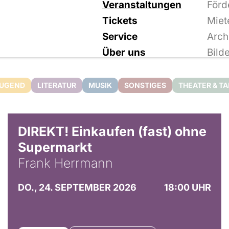
Veranstaltungen
Förd
Tickets
Miet
Service
Arch
Über uns
Bild
JUGEND
LITERATUR
MUSIK
SONSTIGES
THEATER & T
DIREKT! Einkaufen (fast) ohne
Supermarkt
Frank Herrmann
DO., 24. SEPTEMBER 2026
18:00 UHR