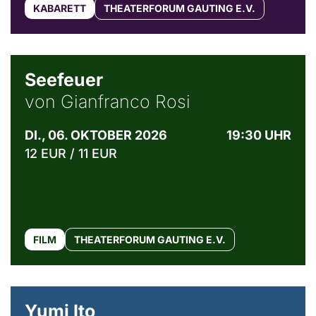
KABARETT
THEATERFORUM GAUTING E.V.
© Weltkino Filmverleih GmbH
Seefeuer
von Gianfranco Rosi
DI., 06. OKTOBER 2026
19:30 UHR
12 EUR / 11 EUR
FILM
THEATERFORUM GAUTING E.V.
© Maria Jarzyna
Yumi Ito