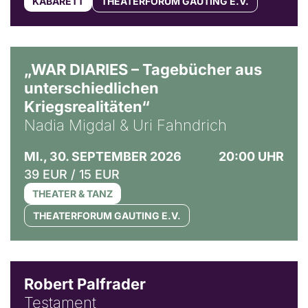
KABARETT
THEATERFORUM GAUTING E.V.
© Ralf Puder
„WAR DIARIES – Tagebücher aus
unterschiedlichen
Kriegsrealitäten“
Nadia Migdal & Uri Fahndrich
MI., 30. SEPTEMBER 2026
20:00 UHR
39 EUR / 15 EUR
THEATER & TANZ
THEATERFORUM GAUTING E.V.
Robert Palfrader
Testament