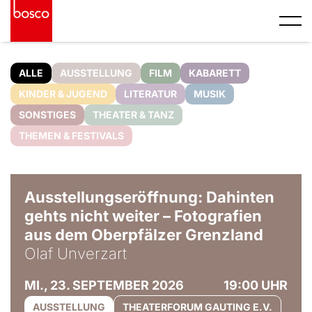
ALLE
AUSSTELLUNG
FILM
KABARETT
KINDER & JUGEND
LITERATUR
MUSIK
SONSTIGES
THEATER & TANZ
THEMEN & FESTIVALS
© Olaf Unverzart
Ausstellungseröffnung: Dahinten
gehts nicht weiter – Fotografien
aus dem Oberpfälzer Grenzland
Olaf Unverzart
MI., 23. SEPTEMBER 2026
19:00 UHR
AUSSTELLUNG
THEATERFORUM GAUTING E.V.