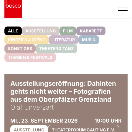
ALLE
AUSSTELLUNG
FILM
KABARETT
KINDER & JUGEND
LITERATUR
MUSIK
SONSTIGES
THEATER & TANZ
THEMEN & FESTIVALS
© Olaf Unverzart
Ausstellungseröffnung: Dahinten
gehts nicht weiter – Fotografien
aus dem Oberpfälzer Grenzland
Olaf Unverzart
MI., 23. SEPTEMBER 2026
19:00 UHR
AUSSTELLUNG
THEATERFORUM GAUTING E.V.