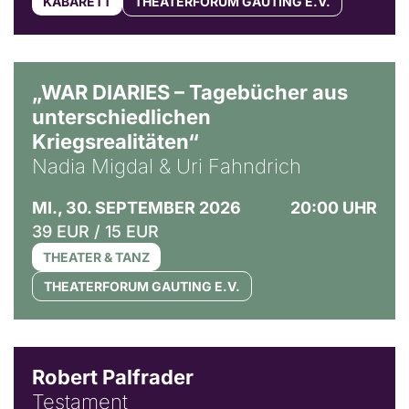
KABARETT
THEATERFORUM GAUTING E.V.
© Ralf Puder
„WAR DIARIES – Tagebücher aus
unterschiedlichen
Kriegsrealitäten“
Nadia Migdal & Uri Fahndrich
MI., 30. SEPTEMBER 2026
20:00 UHR
39 EUR / 15 EUR
THEATER & TANZ
THEATERFORUM GAUTING E.V.
Robert Palfrader
Testament