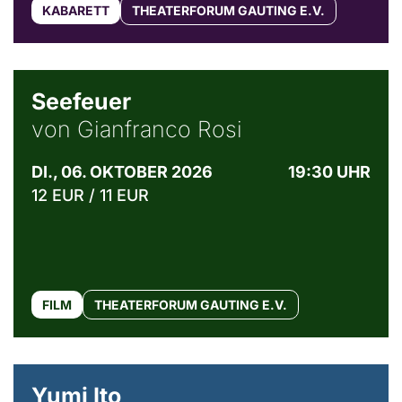
KABARETT
THEATERFORUM GAUTING E.V.
© Weltkino Filmverleih GmbH
Seefeuer
von Gianfranco Rosi
DI., 06. OKTOBER 2026
19:30 UHR
12 EUR / 11 EUR
FILM
THEATERFORUM GAUTING E.V.
© Maria Jarzyna
Yumi Ito