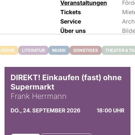
Veranstaltungen
Förd
Tickets
Miet
Service
Arch
Über uns
Bild
JUGEND
LITERATUR
MUSIK
SONSTIGES
THEATER & T
DIREKT! Einkaufen (fast) ohne
Supermarkt
Frank Herrmann
DO., 24. SEPTEMBER 2026
18:00 UHR