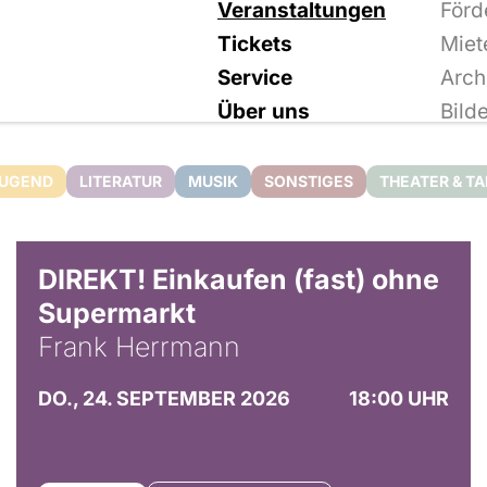
Veranstaltungen
Förd
Tickets
Miet
Service
Arch
Über uns
Bild
JUGEND
LITERATUR
MUSIK
SONSTIGES
THEATER & T
DIREKT! Einkaufen (fast) ohne
Supermarkt
Frank Herrmann
DO., 24. SEPTEMBER 2026
18:00 UHR