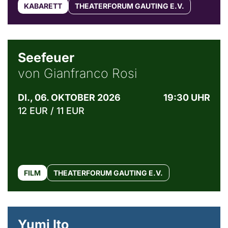
KABARETT
THEATERFORUM GAUTING E.V.
© Weltkino Filmverleih GmbH
Seefeuer
von Gianfranco Rosi
DI., 06. OKTOBER 2026
19:30 UHR
12 EUR / 11 EUR
FILM
THEATERFORUM GAUTING E.V.
© Maria Jarzyna
Yumi Ito