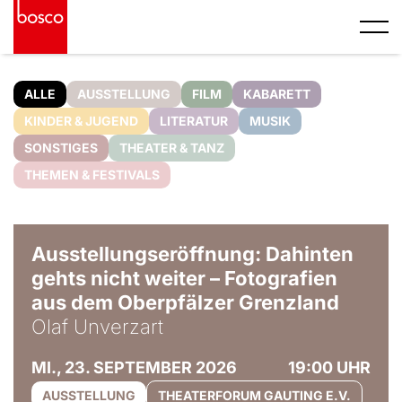
ALLE
AUSSTELLUNG
FILM
KABARETT
KINDER & JUGEND
LITERATUR
MUSIK
SONSTIGES
THEATER & TANZ
THEMEN & FESTIVALS
© Olaf Unverzart
Ausstellungseröffnung: Dahinten
gehts nicht weiter – Fotografien
aus dem Oberpfälzer Grenzland
Olaf Unverzart
MI., 23. SEPTEMBER 2026
19:00 UHR
AUSSTELLUNG
THEATERFORUM GAUTING E.V.