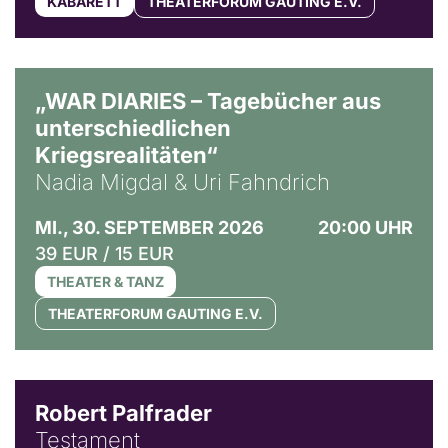
KABARETT
THEATERFORUM GAUTING E.V.
© Ralf Puder
„WAR DIARIES – Tagebücher aus
unterschiedlichen
Kriegsrealitäten“
Nadia Migdal & Uri Fahndrich
MI., 30. SEPTEMBER 2026
20:00 UHR
39 EUR / 15 EUR
THEATER & TANZ
THEATERFORUM GAUTING E.V.
Robert Palfrader
Testament