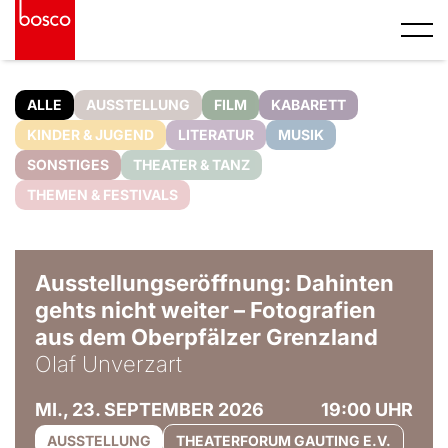
ALLE
AUSSTELLUNG
FILM
KABARETT
KINDER & JUGEND
LITERATUR
MUSIK
SONSTIGES
THEATER & TANZ
THEMEN & FESTIVALS
© Olaf Unverzart
Ausstellungseröffnung: Dahinten
gehts nicht weiter – Fotografien
aus dem Oberpfälzer Grenzland
Olaf Unverzart
MI., 23. SEPTEMBER 2026
19:00 UHR
AUSSTELLUNG
THEATERFORUM GAUTING E.V.