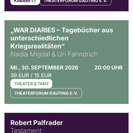
KABARETT
THEATERFORUM GAUTING E.V.
© Ralf Puder
„WAR DIARIES – Tagebücher aus
unterschiedlichen
Kriegsrealitäten“
Nadia Migdal & Uri Fahndrich
MI., 30. SEPTEMBER 2026
20:00 UHR
39 EUR / 15 EUR
THEATER & TANZ
THEATERFORUM GAUTING E.V.
Robert Palfrader
Testament