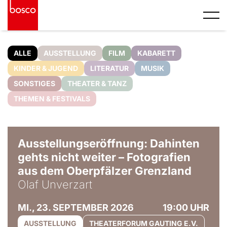
ALLE
AUSSTELLUNG
FILM
KABARETT
KINDER & JUGEND
LITERATUR
MUSIK
SONSTIGES
THEATER & TANZ
THEMEN & FESTIVALS
© Olaf Unverzart
Ausstellungseröffnung: Dahinten
gehts nicht weiter – Fotografien
aus dem Oberpfälzer Grenzland
Olaf Unverzart
MI., 23. SEPTEMBER 2026
19:00 UHR
AUSSTELLUNG
THEATERFORUM GAUTING E.V.