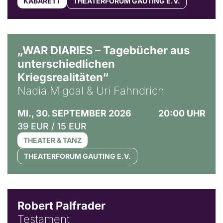
KABARETT
THEATERFORUM GAUTING E.V.
© Ralf Puder
„WAR DIARIES – Tagebücher aus
unterschiedlichen
Kriegsrealitäten“
Nadia Migdal & Uri Fahndrich
MI., 30. SEPTEMBER 2026
20:00 UHR
39 EUR / 15 EUR
THEATER & TANZ
THEATERFORUM GAUTING E.V.
Robert Palfrader
Testament