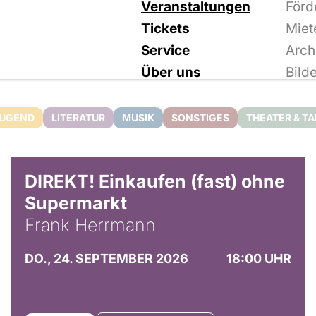
Veranstaltungen
Förd
Tickets
Miet
Service
Arch
Über uns
Bild
JUGEND
LITERATUR
MUSIK
SONSTIGES
THEATER & T
DIREKT! Einkaufen (fast) ohne
Supermarkt
Frank Herrmann
DO., 24. SEPTEMBER 2026
18:00 UHR