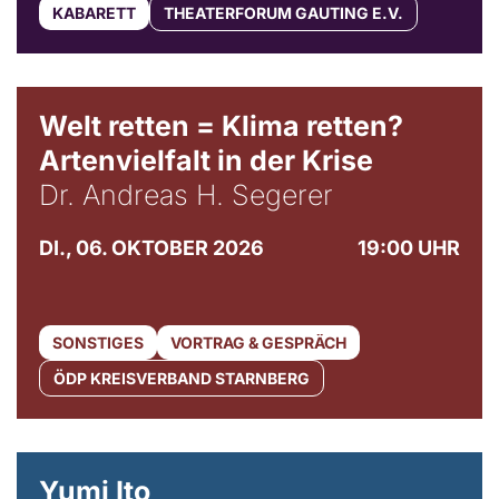
KABARETT
THEATERFORUM GAUTING E.V.
Welt retten = Klima retten?
Artenvielfalt in der Krise
Dr. Andreas H. Segerer
DI., 06. OKTOBER 2026
19:00 UHR
SONSTIGES
VORTRAG & GESPRÄCH
ÖDP KREISVERBAND STARNBERG
© Maria Jarzyna
Yumi Ito