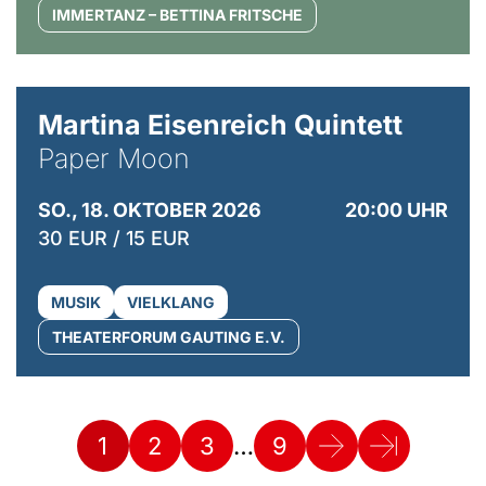
IMMERTANZ – BETTINA FRITSCHE
© Mike Meyer
Martina Eisenreich Quintett
Paper Moon
SO., 18. OKTOBER 2026
20:00 UHR
30 EUR / 15 EUR
MUSIK
VIELKLANG
THEATERFORUM GAUTING E.V.
…
1
2
3
9