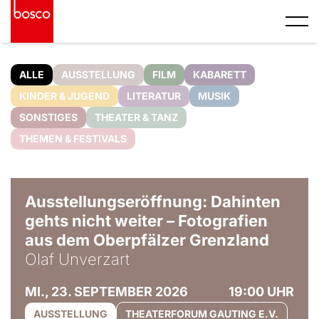
ALLE
AUSSTELLUNG
FILM
KABARETT
KINDER & JUGEND
LITERATUR
MUSIK
SONSTIGES
THEATER & TANZ
THEMEN & FESTIVALS
© Olaf Unverzart
Ausstellungseröffnung: Dahinten
gehts nicht weiter – Fotografien
aus dem Oberpfälzer Grenzland
Olaf Unverzart
MI., 23. SEPTEMBER 2026
19:00 UHR
AUSSTELLUNG
THEATERFORUM GAUTING E.V.