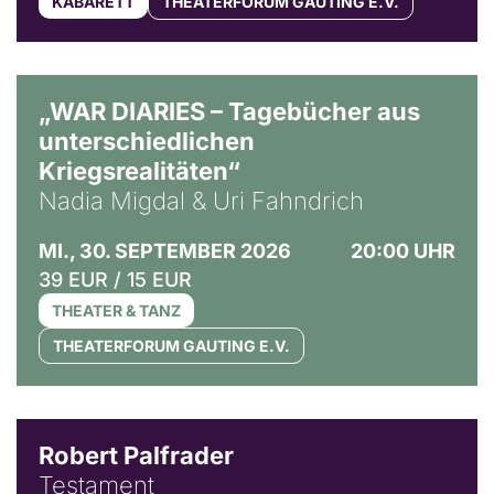
KABARETT
THEATERFORUM GAUTING E.V.
© Ralf Puder
„WAR DIARIES – Tagebücher aus
unterschiedlichen
Kriegsrealitäten“
Nadia Migdal & Uri Fahndrich
MI., 30. SEPTEMBER 2026
20:00 UHR
39 EUR / 15 EUR
THEATER & TANZ
THEATERFORUM GAUTING E.V.
Robert Palfrader
Testament