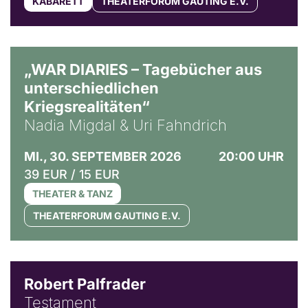
KABARETT
THEATERFORUM GAUTING E.V.
© Ralf Puder
„WAR DIARIES – Tagebücher aus
unterschiedlichen
Kriegsrealitäten“
Nadia Migdal & Uri Fahndrich
MI., 30. SEPTEMBER 2026
20:00 UHR
39 EUR / 15 EUR
THEATER & TANZ
THEATERFORUM GAUTING E.V.
Robert Palfrader
Testament