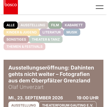
ALLE
AUSSTELLUNG
FILM
KABARETT
KINDER & JUGEND
LITERATUR
MUSIK
SONSTIGES
THEATER & TANZ
THEMEN & FESTIVALS
© Olaf Unverzart
Ausstellungseröffnung: Dahinten
gehts nicht weiter – Fotografien
aus dem Oberpfälzer Grenzland
Olaf Unverzart
MI., 23. SEPTEMBER 2026
19:00 UHR
AUSSTELLUNG
THEATERFORUM GAUTING E.V.