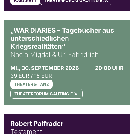
KABARETT
THEATERFORUM GAUTING E.V.
© Ralf Puder
„WAR DIARIES – Tagebücher aus
unterschiedlichen
Kriegsrealitäten“
Nadia Migdal & Uri Fahndrich
MI., 30. SEPTEMBER 2026
20:00 UHR
39 EUR / 15 EUR
THEATER & TANZ
THEATERFORUM GAUTING E.V.
Robert Palfrader
Testament