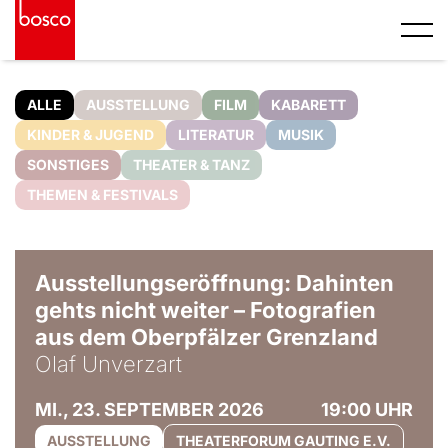
ALLE
AUSSTELLUNG
FILM
KABARETT
KINDER & JUGEND
LITERATUR
MUSIK
SONSTIGES
THEATER & TANZ
THEMEN & FESTIVALS
© Olaf Unverzart
Ausstellungseröffnung: Dahinten
gehts nicht weiter – Fotografien
aus dem Oberpfälzer Grenzland
Olaf Unverzart
MI., 23. SEPTEMBER 2026
19:00 UHR
AUSSTELLUNG
THEATERFORUM GAUTING E.V.