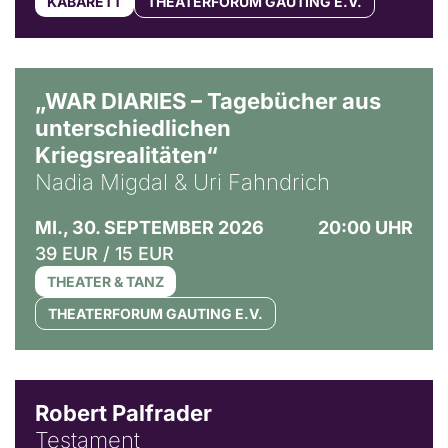
KABARETT
THEATERFORUM GAUTING E.V.
© Ralf Puder
„WAR DIARIES – Tagebücher aus
unterschiedlichen
Kriegsrealitäten“
Nadia Migdal & Uri Fahndrich
MI., 30. SEPTEMBER 2026
20:00 UHR
39 EUR / 15 EUR
THEATER & TANZ
THEATERFORUM GAUTING E.V.
Robert Palfrader
Testament