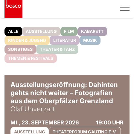
ALLE
AUSSTELLUNG
FILM
KABARETT
KINDER & JUGEND
LITERATUR
MUSIK
SONSTIGES
THEATER & TANZ
THEMEN & FESTIVALS
© Olaf Unverzart
Ausstellungseröffnung: Dahinten
gehts nicht weiter – Fotografien
aus dem Oberpfälzer Grenzland
Olaf Unverzart
MI., 23. SEPTEMBER 2026
19:00 UHR
AUSSTELLUNG
THEATERFORUM GAUTING E.V.