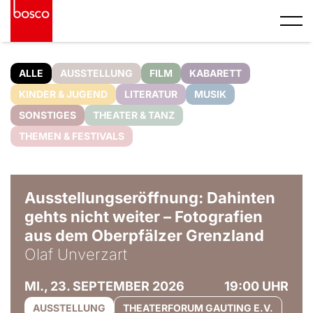
ALLE
AUSSTELLUNG
FILM
KABARETT
KINDER & JUGEND
LITERATUR
MUSIK
SONSTIGES
THEATER & TANZ
THEMEN & FESTIVALS
© Olaf Unverzart
Ausstellungseröffnung: Dahinten
gehts nicht weiter – Fotografien
aus dem Oberpfälzer Grenzland
Olaf Unverzart
MI., 23. SEPTEMBER 2026
19:00 UHR
AUSSTELLUNG
THEATERFORUM GAUTING E.V.