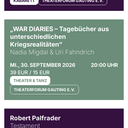
KABARETT
THEATERFORUM GAUTING E.V.
© Ralf Puder
„WAR DIARIES – Tagebücher aus
unterschiedlichen
Kriegsrealitäten“
Nadia Migdal & Uri Fahndrich
MI., 30. SEPTEMBER 2026
20:00 UHR
39 EUR / 15 EUR
THEATER & TANZ
THEATERFORUM GAUTING E.V.
Robert Palfrader
Testament