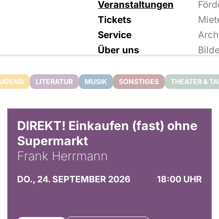
Veranstaltungen
Förd
Tickets
Miet
Service
Arch
Über uns
Bild
JUGEND
LITERATUR
MUSIK
SONSTIGES
THEATER & T
DIREKT! Einkaufen (fast) ohne
Supermarkt
Frank Herrmann
DO., 24. SEPTEMBER 2026
18:00 UHR