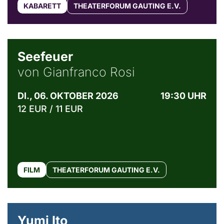
KABARETT
THEATERFORUM GAUTING E.V.
© Weltkino Filmverleih GmbH
Seefeuer
von Gianfranco Rosi
DI., 06. OKTOBER 2026
19:30 UHR
12 EUR / 11 EUR
FILM
THEATERFORUM GAUTING E.V.
© Maria Jarzyna
Yumi Ito