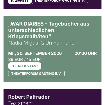
KABARETT
THEATERFORUM GAUTING E.V.
© Ralf Puder
„WAR DIARIES – Tagebücher aus
unterschiedlichen
Kriegsrealitäten“
Nadia Migdal & Uri Fahndrich
MI., 30. SEPTEMBER 2026
20:00 UHR
39 EUR / 15 EUR
THEATER & TANZ
THEATERFORUM GAUTING E.V.
Robert Palfrader
Testament