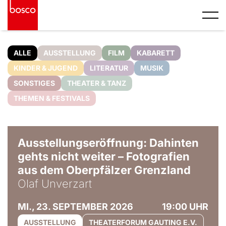
ALLE
AUSSTELLUNG
FILM
KABARETT
KINDER & JUGEND
LITERATUR
MUSIK
SONSTIGES
THEATER & TANZ
THEMEN & FESTIVALS
© Olaf Unverzart
Ausstellungseröffnung: Dahinten
gehts nicht weiter – Fotografien
aus dem Oberpfälzer Grenzland
Olaf Unverzart
MI., 23. SEPTEMBER 2026
19:00 UHR
AUSSTELLUNG
THEATERFORUM GAUTING E.V.