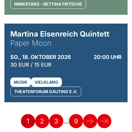
IMMERTANZ – BETTINA FRITSCHE
© Mike Meyer
Martina Eisenreich Quintett
Paper Moon
SO., 18. OKTOBER 2026
20:00 UHR
30 EUR / 15 EUR
MUSIK
VIELKLANG
THEATERFORUM GAUTING E.V.
…
1
2
3
9