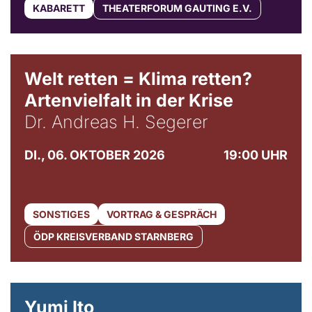
KABARETT
THEATERFORUM GAUTING E.V.
Welt retten = Klima retten?
Artenvielfalt in der Krise
Dr. Andreas H. Segerer
DI., 06. OKTOBER 2026
19:00 UHR
SONSTIGES
VORTRAG & GESPRÄCH
ÖDP KREISVERBAND STARNBERG
© Maria Jarzyna
Yumi Ito