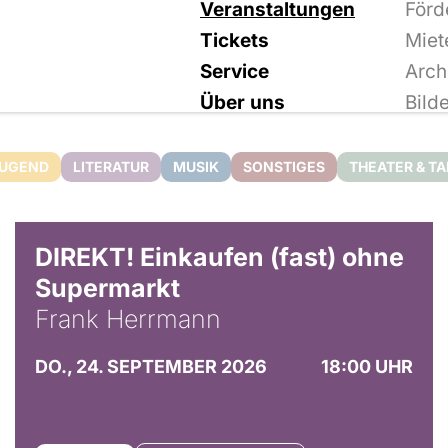
Veranstaltungen
Förd
Tickets
Miet
Service
Arch
Über uns
Bild
JUGEND
LITERATUR
MUSIK
SONSTIGES
THEATER & T
DIREKT! Einkaufen (fast) ohne
Supermarkt
Frank Herrmann
DO., 24. SEPTEMBER 2026
18:00 UHR