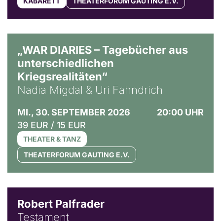
KABARETT
THEATERFORUM GAUTING E.V.
© Ralf Puder
„WAR DIARIES – Tagebücher aus
unterschiedlichen
Kriegsrealitäten“
Nadia Migdal & Uri Fahndrich
MI., 30. SEPTEMBER 2026
20:00 UHR
39 EUR / 15 EUR
THEATER & TANZ
THEATERFORUM GAUTING E.V.
Robert Palfrader
Testament