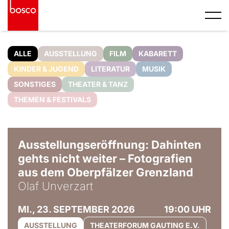
ALLE
AUSSTELLUNG
FILM
KABARETT
KINDER & JUGEND
LITERATUR
MUSIK
SONSTIGES
THEATER & TANZ
THEMEN & FESTIVALS
© Olaf Unverzart
Ausstellungseröffnung: Dahinten
gehts nicht weiter – Fotografien
aus dem Oberpfälzer Grenzland
Olaf Unverzart
MI., 23. SEPTEMBER 2026
19:00 UHR
AUSSTELLUNG
THEATERFORUM GAUTING E.V.