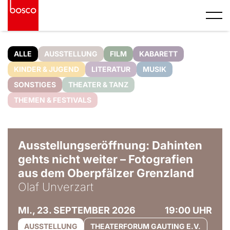
ALLE
AUSSTELLUNG
FILM
KABARETT
KINDER & JUGEND
LITERATUR
MUSIK
SONSTIGES
THEATER & TANZ
THEMEN & FESTIVALS
© Olaf Unverzart
Ausstellungseröffnung: Dahinten
gehts nicht weiter – Fotografien
aus dem Oberpfälzer Grenzland
Olaf Unverzart
MI., 23. SEPTEMBER 2026
19:00 UHR
AUSSTELLUNG
THEATERFORUM GAUTING E.V.