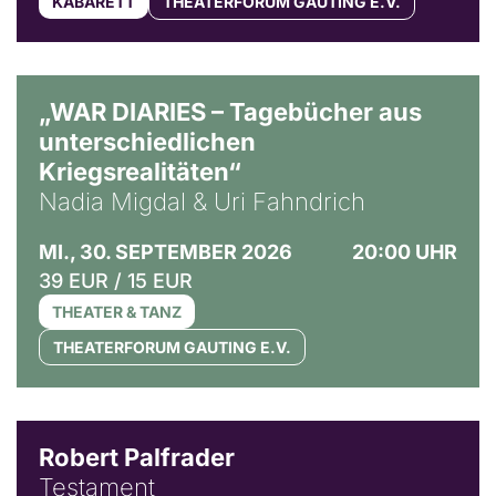
KABARETT
THEATERFORUM GAUTING E.V.
© Ralf Puder
„WAR DIARIES – Tagebücher aus
unterschiedlichen
Kriegsrealitäten“
Nadia Migdal & Uri Fahndrich
MI., 30. SEPTEMBER 2026
20:00 UHR
39 EUR / 15 EUR
THEATER & TANZ
THEATERFORUM GAUTING E.V.
Robert Palfrader
Testament